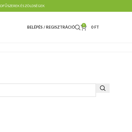
DFŰSZEREK ÉS ZÖLDSÉGEK
0
BELÉPÉS / REGISZTRÁCIÓ
0
FT