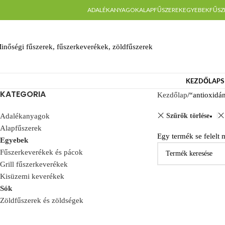
ADALÉKANYAGOK
ALAPFŰSZEREK
EGYEBEK
FŰSZ
inőségi fűszerek, fűszerkeverékek, zöldfűszerek
KEZDŐLAP
S
KATEGORIA
Kezdőlap
“antioxidá
Szűrők törlése
Adalékanyagok
Alapfűszerek
Egy termék se felelt 
Egyebek
Fűszerkeverékek és pácok
Grill fűszerkeverékek
Kisüzemi keverékek
Sók
Zöldfűszerek és zöldségek