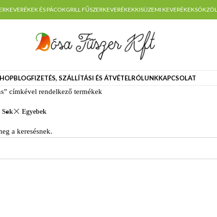
ERKEVERÉKEK ÉS PÁCOK
GRILL FŰSZERKEVERÉKEK
KISÜZEMI KEVERÉKEK
SÓK
ZÖL
HOP
BLOG
FIZETÉS, SZÁLLÍTÁSI ÉS ÁTVÉTEL
RÓLUNK
KAPCSOLAT
ns” címkével rendelkező termékek
Sok
Egyebek
meg a keresésnek.