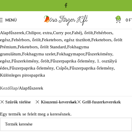
0
MENÜ
0
F
Alapfűszerek,Chilipor, extra,Curry por,Fahéj, őrölt,Fehérbors,
egész,Fehérbors, őrölt,Feketebors, egész tisztított,Feketebors, őrölt
Prémium,Feketebors, őrölt Standard,Fokhagyma
granulátum,Fokhagyma szelet,Fokhagymapor,Fűszerkömény,
egész,Fűszerkömény, őrölt,Fűszerpaprika őrlemény, 1. osztályú
édes,Fűszerpaprika őrlemény, Csípős,Fűszerpaprika őrlemény,
Különleges pirospaprika
Kezdőlap
Alapfűszerek
Szűrők törlése
Kisuzemi-keverekek
Grill-fuszerkeverekek
Egy termék se felelt meg a keresésnek.