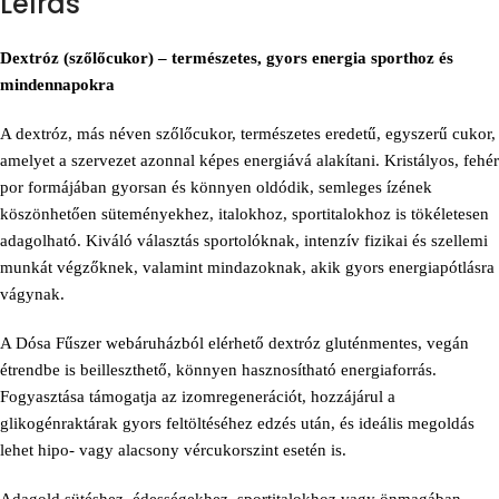
Leírás
Dextróz (szőlőcukor) – természetes, gyors energia sporthoz és
mindennapokra
A dextróz, más néven szőlőcukor, természetes eredetű, egyszerű cukor,
amelyet a szervezet azonnal képes energiává alakítani. Kristályos, fehér
por formájában gyorsan és könnyen oldódik, semleges ízének
köszönhetően süteményekhez, italokhoz, sportitalokhoz is tökéletesen
adagolható. Kiváló választás sportolóknak, intenzív fizikai és szellemi
munkát végzőknek, valamint mindazoknak, akik gyors energiapótlásra
vágynak.
A Dósa Fűszer webáruházból elérhető dextróz gluténmentes, vegán
étrendbe is beilleszthető, könnyen hasznosítható energiaforrás.
Fogyasztása támogatja az izomregenerációt, hozzájárul a
glikogénraktárak gyors feltöltéséhez edzés után, és ideális megoldás
lehet hipo- vagy alacsony vércukorszint esetén is.