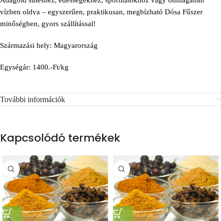
Adagold sütéshez, édességekhez, sportitalokhoz vagy önmagában
vízben oldva – egyszerűen, praktikusan, megbízható Dósa Fűszer
minőségben, gyors szállítással!
Származási hely: Magyarország
Egységár: 1400.-Ft/kg
További információk
Kapcsolódó termékek