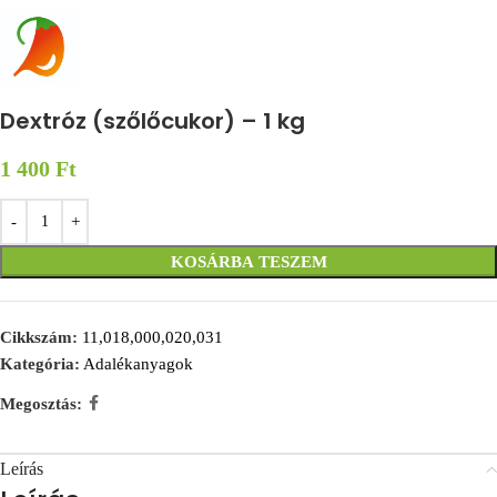
Dextróz (szőlőcukor) – 1 kg
1 400
Ft
KOSÁRBA TESZEM
Cikkszám:
11,018,000,020,031
Kategória:
Adalékanyagok
Megosztás:
Leírás