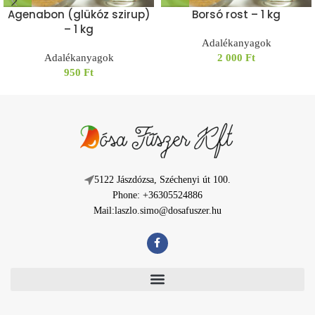
Agenabon (glükóz szirup)
Borsó rost – 1 kg
– 1 kg
Adalékanyagok
Adalékanyagok
2 000
Ft
950
Ft
5122 Jászdózsa, Széchenyi út 100.
Phone: +36305524886
Mail:laszlo.simo@dosafuszer.hu