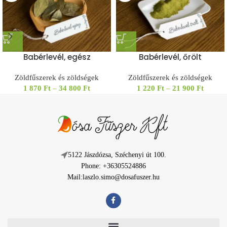
Babérlevél, egész
Babérlevél, őrölt
Zöldfűszerek és zöldségek
Zöldfűszerek és zöldségek
1 870
Ft
–
34 800
Ft
1 220
Ft
–
21 900
Ft
5122 Jászdózsa, Széchenyi út 100.
Phone: +36305524886
Mail:laszlo.simo@dosafuszer.hu