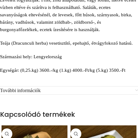
Leveleit fogyasztják. Friss, zöld állapotában, vagy sóban, illetve ecetes
vízben eltéve és szárítva is felhasználható. Saláták, ecetes
savanyúságok eltevésénél, de levesek, főtt húsok, szárnyasok, birka,
bárány, vadhúsok, valamint zöldbab-, zöldborsó-, és
burgonyafőzelékek, ecetek ízesítésére is használják.
Teája (Dracunculi herba) vesetisztító, epehajtó, étvágyfokozó hatású.
Származási hely: Lengyelország
Egységár: (0,25.kg) 3600.-/kg (1.kg) 4000.-Ft/kg (5.kg) 3500.-Ft
További információk
Kapcsolódó termékek