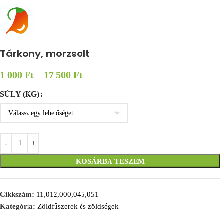
Tárkony, morzsolt
1 000
Ft
–
17 500
Ft
SÚLY (KG)
KOSÁRBA TESZEM
Cikkszám:
11,012,000,045,051
Kategória:
Zöldfűszerek és zöldségek