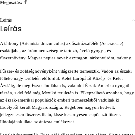
Megosztás:
Leírás
Leírás
A tárkony (Artemisia dracunculus) az őszirózsafélék (Asteraceae)
családjába, az üröm nemzetségbe tartozó, évelő gyógy-, és
fűszernövény. Magyar népies nevei: esztragon, tárkonyüröm, tárkony.
Fűszer- és zöldségnövényként világszerte termesztik. Vadon az északi
félteke nagy területén előfordul: Kelet-Európától Közép- és Kelet-
Ázsiáig, de még Észak-Indiában is, valamint Észak-Amerika nyugati
részén, s dél felé még Mexikó területén is. Elképzelhető azonban, hogy
az észak-amerikai populációk emberi termesztésből vadultak ki.
Erdélyből került Magyarországra. Régebben nagyon kedvelt,
jellegzetesen fűszeres illatú, kissé kesernyésen csípős ízű fűszer.
Illóolajának illata az ánizsra emlékeztet.