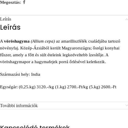
Megosztás:
Leírás
Leírás
A
vöröshagyma
(Allium cepa)
az amarilliszfélék családjába tartozó
növényfaj. Közép-Ázsiából került Magyarországra; ősrégi konyhai
fűszer, amely a főtt és sült ételeink legkedveltebb ízesítője. A
vöröshagymapor a hagymafejek porrá őrlésével keletkezik.
Származási hely: India
Egységár: (0,25.kg) 3120.-/kg (1.kg) 2700.-Ft/kg (5.kg) 2600.-Ft
További információk
Kapcsolódó termékek