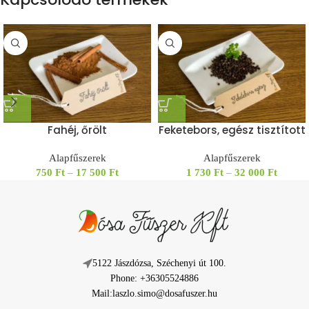
Fahéj, őrölt
Feketebors, egész tisztított
Alapfűszerek
Alapfűszerek
750
Ft
–
17 500
Ft
1 730
Ft
–
32 000
Ft
5122 Jászdózsa, Széchenyi út 100.
Phone: +36305524886
Mail:laszlo.simo@dosafuszer.hu